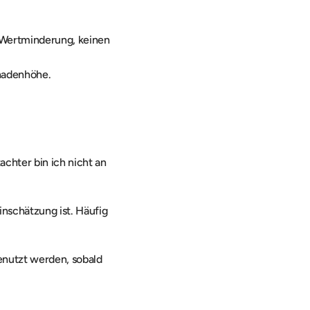
Wertminderung, keinen 
chadenhöhe.
hter bin ich nicht an 
nschätzung ist. Häufig 
enutzt werden, sobald 